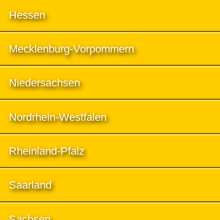
Hessen
Mecklenburg-Vorpommern
Niedersachsen
Nordrhein-Westfalen
Rheinland-Pfalz
Saarland
Sachsen